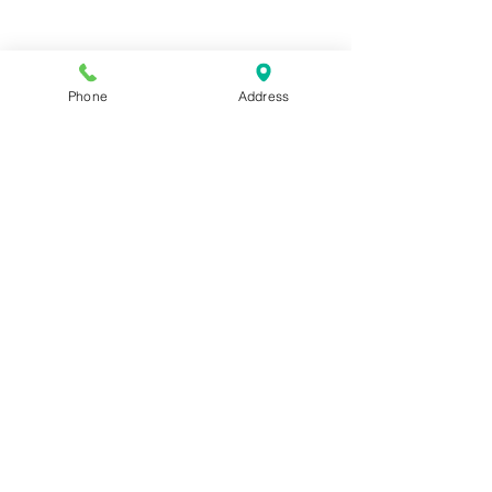
Phone
Address
첫인상을 더욱 멋지고 자신감 
고객님의 
있게 바꿔줄 이발 서비스
,
광화문 바버샵(코리아나 호텔 
지금 바로 
바버샵)에서 직접 경험해 보세요!